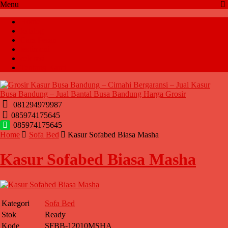
Menu
Home
katalog
Cara Pesan
testimoni
cek resi
Tentang Kami
081294979987
085974175645
085974175645
Home
Sofa Bed
Kasur Sofabed Biasa Masha
Kasur Sofabed Biasa Masha
Kategori
Sofa Bed
Stok
Ready
Kode
SFBB-12010MSHA