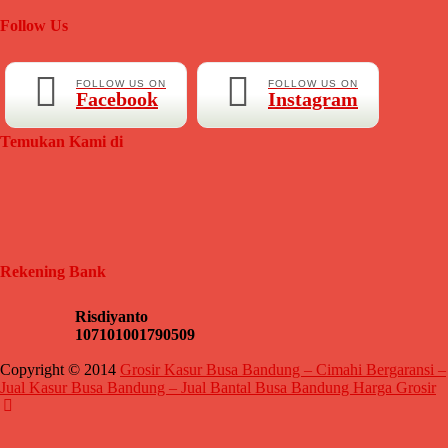
Follow Us
FOLLOW US ON
FOLLOW US ON
Facebook
Instagram
Temukan Kami di
Kasur Busa Swallow 80x200x15 cm – Nyaman, Awet, dan
Harga Terjangkau
Rp 1.000.000
1.100.000
Rekening Bank
Risdiyanto
107101001790509
Copyright © 2014
Grosir Kasur Busa Bandung – Cimahi Bergaransi –
Jual Kasur Busa Bandung – Jual Bantal Busa Bandung Harga Grosir